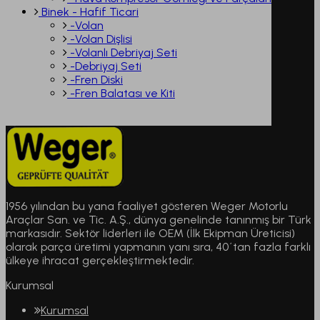
Binek - Hafif Ticari
-Volan
-Volan Dişlisi
-Volanlı Debriyaj Seti
-Debriyaj Seti
-Fren Diski
-Fren Balatası ve Kiti
1956 yılından bu yana faaliyet gösteren Weger Motorlu
Araçlar San. ve Tic. A.Ş., dünya genelinde tanınmış bir Türk
markasıdır. Sektör liderleri ile OEM (İlk Ekipman Üreticisi)
olarak parça üretimi yapmanın yanı sıra, 40´tan fazla farklı
ülkeye ihracat gerçekleştirmektedir.
Kurumsal
Kurumsal