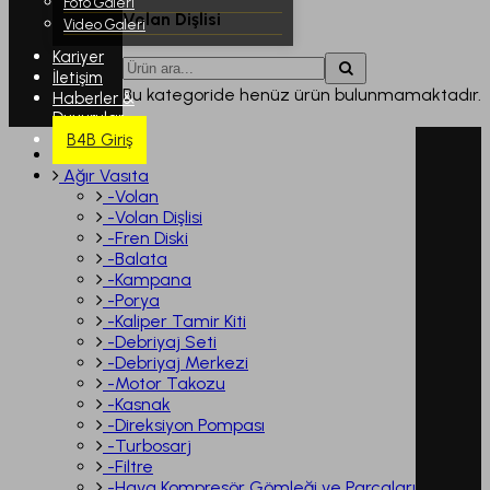
Foto Galeri
Volan Dişlisi
Video Galeri
Kariyer
İletişim
Bu kategoride henüz ürün bulunmamaktadır.
Haberler &
Duyurular
B4B Giriş
Ağır Vasıta
-Volan
-Volan Dişlisi
-Fren Diski
-Balata
-Kampana
-Porya
-Kaliper Tamir Kiti
-Debriyaj Seti
-Debriyaj Merkezi
-Motor Takozu
-Kasnak
-Direksiyon Pompası
-Turbosarj
-Filtre
-Hava Kompresör Gömleği ve Parçaları