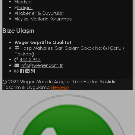
Kariyer
İletişim
Haberler & Duyurular
Kişisel Verilerin Korunması
Bize Ulaşın
Weger Geprüfte Qualitat
Hatip Mahallesi Sarı Salkım Sokak No: 8/1 Çorlu /
Tekirdağ
444 3 947
info@weger.com.tr
© 2024 Weger Motorlu Araçlar. Tüm Hakları Saklıdır.
Tasarım & Uygulama
Heweso