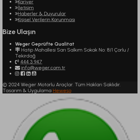
Kariyer
İletişim
Haberler & Duyurular
Kişisel Verilerin Korunması
Bize Ulaşın
Weger Geprüfte Qualitat
Hatip Mahallesi Sarı Salkım Sokak No: 8/1 Çorlu /
Tekirdağ
444 3 947
info@weger.com.tr
© 2024 Weger Motorlu Araçlar. Tüm Hakları Saklıdır.
Tasarım & Uygulama
Heweso