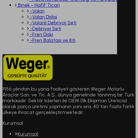
Binek - Hafif Ticari
-Volan
-Volan Dişlisi
-Volanlı Debriyaj Seti
-Debriyaj Seti
-Fren Diski
-Fren Balatası ve Kiti
1956 yılından bu yana faaliyet gösteren Weger Motorlu
Araçlar San. ve Tic. A.Ş., dünya genelinde tanınmış bir Türk
markasıdır. Sektör liderleri ile OEM (İlk Ekipman Üreticisi)
olarak parça üretimi yapmanın yanı sıra, 40´tan fazla farklı
ülkeye ihracat gerçekleştirmektedir.
Kurumsal
Kurumsal