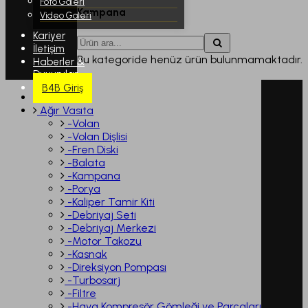
Foto Galeri
Kampana
Video Galeri
Kariyer
İletişim
Bu kategoride henüz ürün bulunmamaktadır.
Haberler &
Duyurular
B4B Giriş
Ağır Vasıta
-Volan
-Volan Dişlisi
-Fren Diski
-Balata
-Kampana
-Porya
-Kaliper Tamir Kiti
-Debriyaj Seti
-Debriyaj Merkezi
-Motor Takozu
-Kasnak
-Direksiyon Pompası
-Turbosarj
-Filtre
-Hava Kompresör Gömleği ve Parçaları