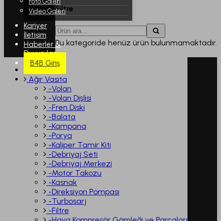
Foto Galeri
Filtre
Video Galeri
Kariyer
İletişim
Bu kategoride henüz ürün bulunmamaktadır.
Haberler &
Duyurular
B4B Giriş
Ağır Vasıta
-Volan
-Volan Dişlisi
-Fren Diski
-Balata
-Kampana
-Porya
-Kaliper Tamir Kiti
-Debriyaj Seti
-Debriyaj Merkezi
-Motor Takozu
-Kasnak
-Direksiyon Pompası
-Turbosarj
-Filtre
-Hava Kompresör Gömleği ve Parçaları