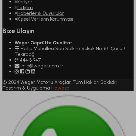
Kariyer
İletişim
Haberler & Duyurular
Kişisel Verilerin Korunması
Bize Ulaşın
Weger Geprüfte Qualitat
Hatip Mahallesi Sarı Salkım Sokak No: 8/1 Çorlu /
Tekirdağ
444 3 947
info@weger.com.tr
© 2024 Weger Motorlu Araçlar. Tüm Hakları Saklıdır.
Tasarım & Uygulama
Heweso