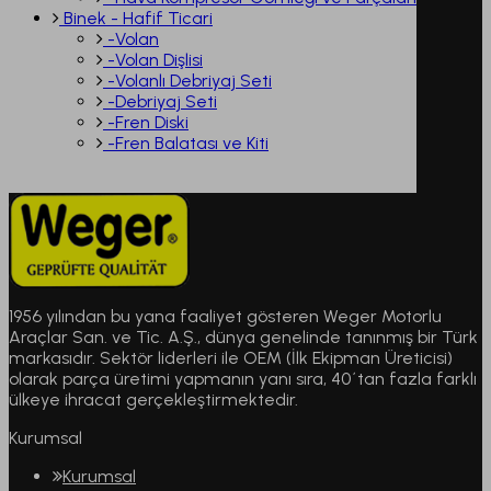
Binek - Hafif Ticari
-Volan
-Volan Dişlisi
-Volanlı Debriyaj Seti
-Debriyaj Seti
-Fren Diski
-Fren Balatası ve Kiti
1956 yılından bu yana faaliyet gösteren Weger Motorlu
Araçlar San. ve Tic. A.Ş., dünya genelinde tanınmış bir Türk
markasıdır. Sektör liderleri ile OEM (İlk Ekipman Üreticisi)
olarak parça üretimi yapmanın yanı sıra, 40´tan fazla farklı
ülkeye ihracat gerçekleştirmektedir.
Kurumsal
Kurumsal