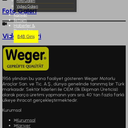
Foto Galeri
Video Galeri
Foto Galeri
Kariyer
İletişim
Haberler &
Duyurular
Video Galeri
B4B Giriş
1956 yılından bu yana faaliyet gösteren Weger Motorlu
Araçlar San. ve Tic. A.Ş., dünya genelinde tanınmış bir Türk
markasıdır. Sektör liderleri ile OEM (İlk Ekipman Üreticisi)
olarak parça üretimi yapmanın yanı sıra, 40´tan fazla farklı
ülkeye ihracat gerçekleştirmektedir.
Kurumsal
Kurumsal
Kariyer