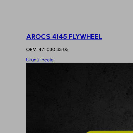
AROCS 4145 FLYWHEEL
OEM: 471 030 33 05
Ürünü İncele