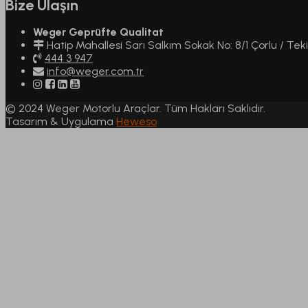
Bize Ulaşın
Weger Geprüfte Qualitat
Hatip Mahallesi Sarı Salkım Sokak No: 8/1 Çorlu / Tek
444 3 947
info@weger.com.tr
© 2024 Weger Motorlu Araçlar. Tüm Hakları Saklıdır.
Tasarım & Uygulama
Heweso