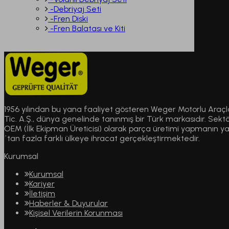
-Debriyaj Seti
-Fren Diski
-Fren Balatası ve Kiti
1956 yılından bu yana faaliyet gösteren Weger Motorlu Araçl
Tic. A.Ş., dünya genelinde tanınmış bir Türk markasıdır. Sektör 
OEM (İlk Ekipman Üreticisi) olarak parça üretimi yapmanın yan
´tan fazla farklı ülkeye ihracat gerçekleştirmektedir.
Kurumsal
Kurumsal
Kariyer
İletişim
Haberler & Duyurular
Kişisel Verilerin Korunması