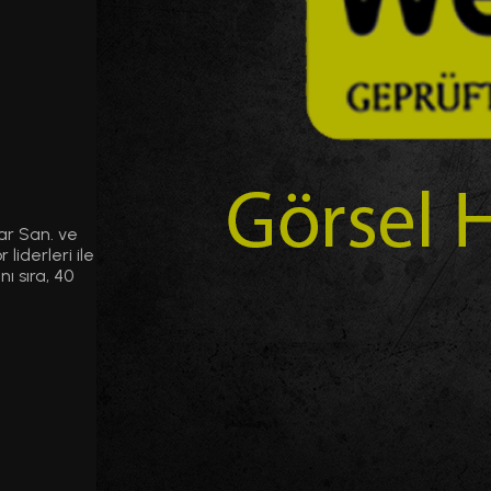
ar San. ve
liderleri ile
ı sıra, 40