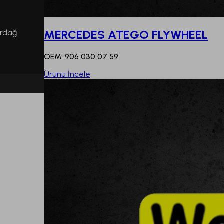
MERCEDES ATEGO FLYWHEEL
irdağ
OEM: 906 030 07 59
Ürünü İncele